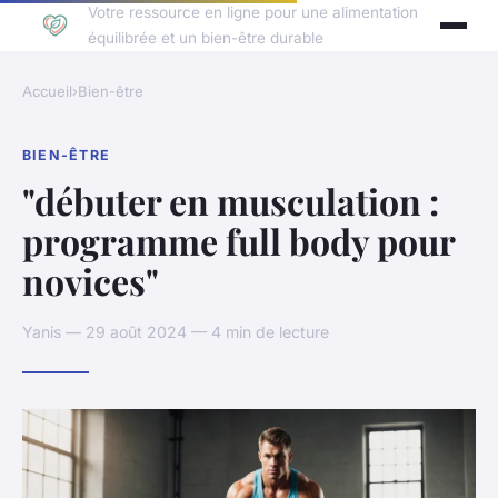
Votre ressource en ligne pour une alimentation
équilibrée et un bien-être durable
Accueil
›
Bien-être
BIEN-ÊTRE
"débuter en musculation :
programme full body pour
novices"
Yanis — 29 août 2024 — 4 min de lecture