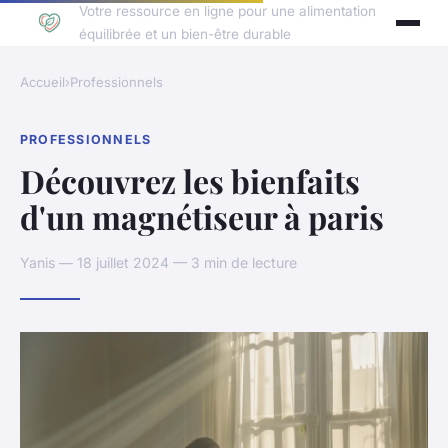
Votre ressource en ligne pour une alimentation
équilibrée et un bien-être durable
Accueil
›
Professionnels
PROFESSIONNELS
Découvrez les bienfaits
d'un magnétiseur à paris
Yanis — 18 juillet 2024 — 3 min de lecture