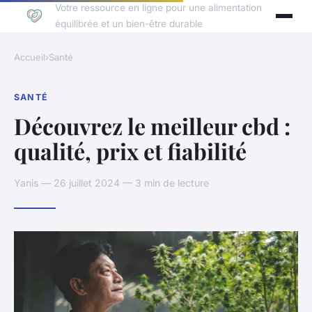
Votre ressource en ligne pour une alimentation
équilibrée et un bien-être durable
Accueil
›
Santé
SANTÉ
Découvrez le meilleur cbd :
qualité, prix et fiabilité
Yanis — 26 juillet 2024 — 3 min de lecture