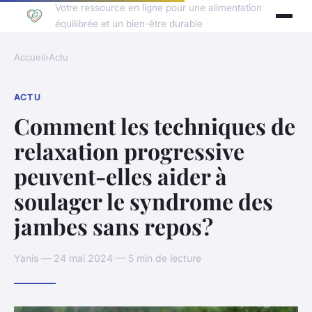
Votre ressource en ligne pour une alimentation
équilibrée et un bien-être durable
Accueil
›
Actu
ACTU
Comment les techniques de
relaxation progressive
peuvent-elles aider à
soulager le syndrome des
jambes sans repos?
Yanis — 24 mai 2024 — 5 min de lecture