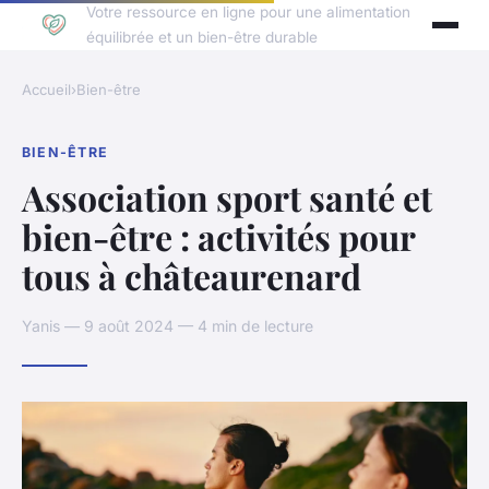
Votre ressource en ligne pour une alimentation
équilibrée et un bien-être durable
Accueil
›
Bien-être
BIEN-ÊTRE
Association sport santé et
bien-être : activités pour
tous à châteaurenard
Yanis — 9 août 2024 — 4 min de lecture